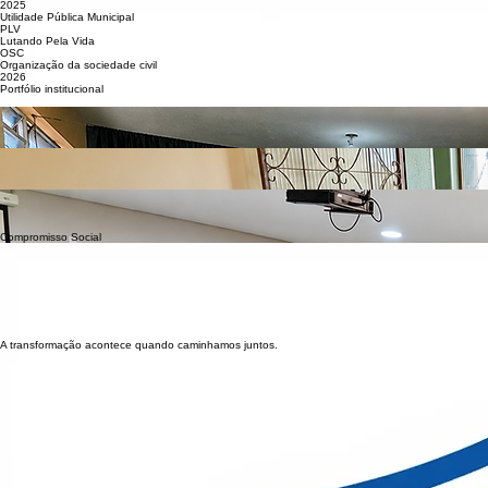
2024
Fundação da AIDÊ
2025
Utilidade Pública Municipal
PLV
Lutando Pela Vida
OSC
Organização da sociedade civil
2026
Portfólio institucional
Capoeira e Cidadania
Frente permanente da AIDÊ que utiliza a capoeira como caminho de inclusão, pertencimento, fo
Banco Solidário de Doações
Rede comunitária de solidariedade que recebe, organiza e destina doações conforme as necess
Formação e Articulação Comunitária
Ações educativas, culturais e institucionais que conectam saberes, fortalecem lideranças e ampli
Compromisso Social
Utilidade Pública
Reconhecimento concedido pelo Município de Ipatinga em 2025.
Reconhecimento público pelo trabalho social desenvolvido em Ipatinga e região.
Moção de Aplausos
Capoeira nas Escolas
Reconhecimento municipal da capoeira como prática educativa, cultural e de inclusão social.
Ética e Gestão
Administração voltada para a máxima transparência.
A transformação acontece quando caminhamos juntos.