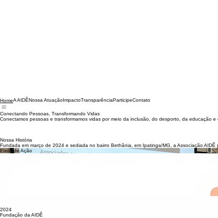
A AIDÊ
Nossa Atuação
Impacto
Transparência
Participe
Contato
Home
Conectando Pessoas, Transformando Vidas
Conectamos pessoas e transformamos vidas por meio da inclusão, do desporto, da educação e d
Nossa História
Fundada em março de 2024 e sediada no bairro Bethânia, em Ipatinga/MG, a Associação AIDÊ pro
Eixos de Ação
Inclusão
Criamos oportunidades de participação, pertencimento e desenvolvimento para diferentes público
Educação
Promovemos processos educativos que fortalecem autonomia, consciência cidadã, criatividade e 
Esporte
Utilizamos a capoeira, o movimento e as práticas corporais como caminhos de saúde, disciplina
Cultura
Valorizamos as artes e tradições regionais para fortalecer a identidade e a autoestima dos assist
Desenvolvimento Humano
Promovemos ações de acolhimento, desenvolvimento humano e articulação com redes de apoio