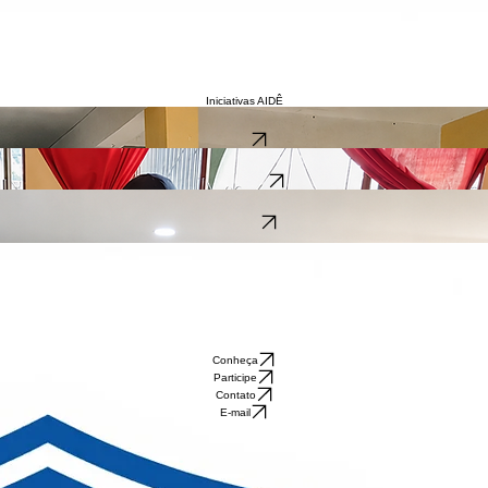
Iniciativas AIDÊ
rmação humana e fortalecimento comunitário.
Apoie
idades das famílias e da comunidade.
Ver Detalhes
am a participação social.
Conhecer
Conheça
Participe
Contato
E-mail